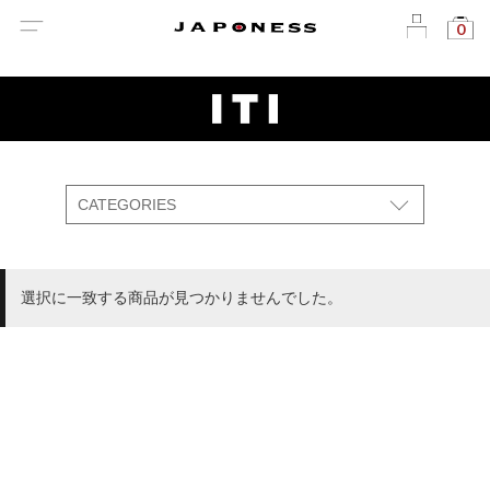
Skip
0
to
content
CATEGORIES
ALL
ORIGINAL
COLLABORATION
SELECT
選択に一致する商品が見つかりませんでした。